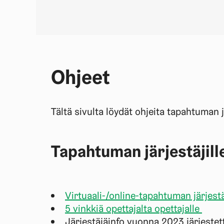
Ohjeet
Tältä sivulta löydät ohjeita tapahtuman 
Tapahtuman järjestäjill
Virtuaali-/online-tapahtuman järjes
5 vinkkiä opettajalta opettajalle
Järjestäjäinfo vuonna 2023 järjestetti