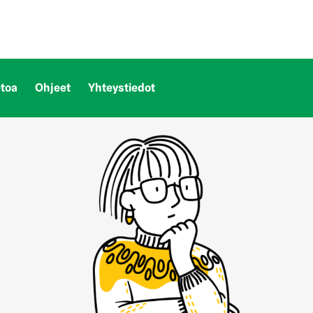
etoa
Ohjeet
Yhteystiedot