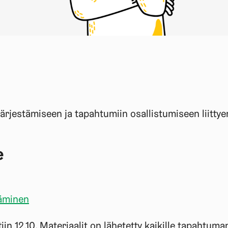
järjestämiseen ja tapahtumiin osallistumiseen liittye
e
täminen
in 12.10. Materiaalit on lähetetty kaikille tapahtumanj