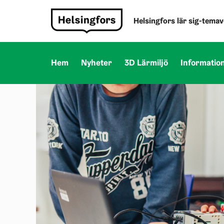
Helsingfors lär sig-tema
Hem
Nyheter
3D Lärmiljö
Informatio