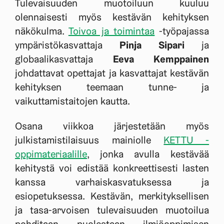
Tulevaisuuden muotoiluun kuuluu
olennaisesti myös kestävän kehityksen
näkökulma.
Toivoa ja toimintaa
-työpajassa
ympäristökasvattaja
Pinja Sipari
ja
globaalikasvattaja
Eeva Kemppainen
johdattavat opettajat ja kasvattajat kestävän
kehityksen teemaan tunne- ja
vaikuttamistaitojen kautta.
Osana viikkoa järjestetään myös
julkistamistilaisuus mainiolle
KETTU -
oppimateriaalille
, jonka avulla kestävää
kehitystä voi edistää konkreettisesti lasten
kanssa varhaiskasvatuksessa ja
esiopetuksessa. Kestävän, merkityksellisen
ja tasa-arvoisen tulevaisuuden muotoilua