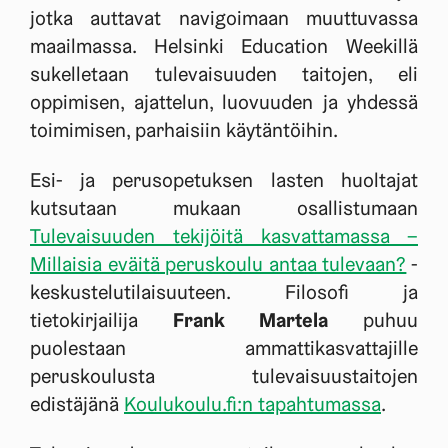
jotka auttavat navigoimaan muuttuvassa
maailmassa. Helsinki Education Weekillä
sukelletaan tulevaisuuden taitojen, eli
oppimisen, ajattelun, luovuuden ja yhdessä
toimimisen, parhaisiin käytäntöihin.
Esi- ja perusopetuksen lasten huoltajat
kutsutaan mukaan osallistumaan
Tulevaisuuden tekijöitä kasvattamassa –
Millaisia eväitä peruskoulu antaa tulevaan?
-
keskustelutilaisuuteen. Filosofi ja
tietokirjailija
Frank Martela
puhuu
puolestaan ammattikasvattajille
peruskoulusta tulevaisuustaitojen
edistäjänä
Koulukoulu.fi:n tapahtumassa
.