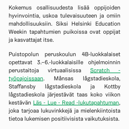
Kokemus osallisuudesta lisää oppijoiden
hyvinvointia, uskoa tulevaisuuteen ja omiin
mahdollisuuksiin. Siksi Helsinki Education
Weekin tapahtumien puikoissa ovat oppijat
ja kasvattajat itse.
Puistopolun peruskoulun 4B-luokkalaiset
opettavat 3.–6.-luokkalaisille ohjelmoinnin
perustaitoja virtuaalisissa
Scratch -
työpajoissaan
. Månsas lågstadieskola,
Staffansby lågstadieskola ja Kottby
lågstadieskola järjestävät taas koko viikon
kestävän
Läs - Lue - Read -lukutapahtuman
,
joka tarjoaa lukuvinkkejä ja mielenkiintoista
tietoa lukemisen positiivisista vaikutuksista.