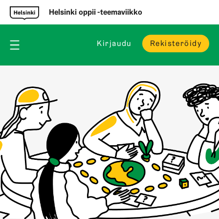
Helsinki oppii -teemaviikko
Kirjaudu
Rekisteröidy