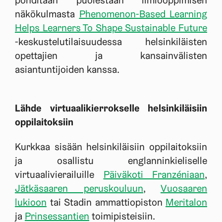
pohditaan puolestaan ilmiöoppimisen
näkökulmasta
Phenomenon-Based Learning
Helps Learners To Shape Sustainable Future
-keskustelutilaisuudessa helsinkiläisten
opettajien ja kansainvälisten
asiantuntijoiden kanssa.
Lähde virtuaalikierrokselle helsinkiläisiin
oppilaitoksiin
Kurkkaa sisään helsinkiläisiin oppilaitoksiin
ja osallistu englanninkieliselle
virtuaalivierailuille
Päiväkoti Franzéniaan
,
Jätkäsaaren peruskouluun
,
Vuosaaren
lukioon
tai Stadin ammattiopiston
Meritalon
ja
Prinsessantien
toimipisteisiin.